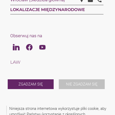
LOKALIZACJE MIĘDZYNARODOWE
Obserwuj nas na
Linkedin
Facebook
Youtube
LAW
TAX
ZESPÓŁ
KARIERA
O NAS
ZGADZAM SIĘ
NIE ZGADZAM SIĘ
INTERNATIONAL
NEWS
WYDARZENIA
KONTAKT
Niniejsza strona internetowa wykorzystuje pliki cookie, aby
umożliwić Państwu korzystanie z określonych