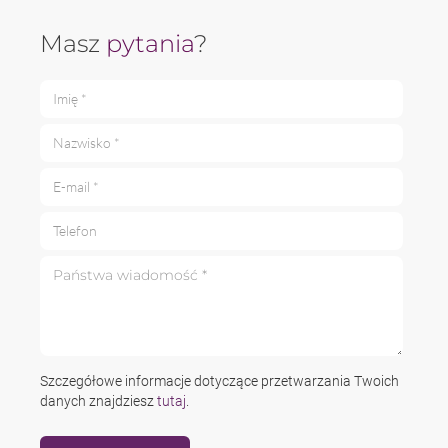
Masz
pytania
?
Imię *
Nazwisko *
E-mail *
Telefon
Państwa wiadomość *
Szczegółowe informacje dotyczące przetwarzania Twoich
danych znajdziesz
tutaj
.