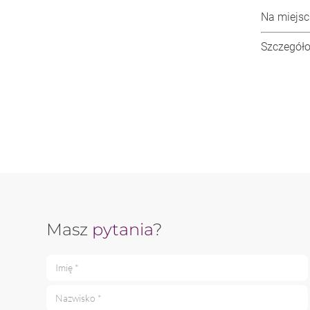
Na miejsc
Szczegóło
Masz
pytania
?
Imię *
Nazwisko *