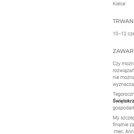
Kielce
TRWAN
10–12 cze
ZAWAR
Czy można
rozwiązań
nie można
wyznaczaj
Tegoroczn
Świętokrz
gospodark
My szczeg
finalnie 
mec. Ann