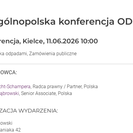
Ogólnopolska konferencja 
encja, Kielce, 11.06.2026 10:00
ka odpadami, Zamówienia publiczne
DOWCA
:
cht-Schampera
, Radca prawny / Partner, Polska
ąbrowski
, Senior Associate, Polska
IZACJA WYDARZENIA
:
kowski
paniaka 42