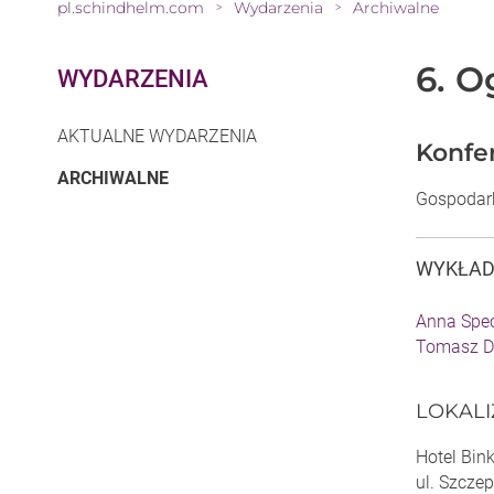
pl.schindhelm.com
Wydarzenia
Archiwalne
>
>
6. 
WYDARZENIA
AKTUALNE WYDARZENIA
Konfer
(CURRENT)
ARCHIWALNE
Gospodar
WYKŁA
Anna Spe
Tomasz D
LOKAL
Hotel Bin
ul. Szcze