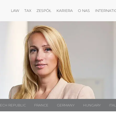
Otwórz menu
Otwórz menu
Otwórz menu
Otwórz menu
LAW
TAX
ZESPÓŁ
KARIERA
O NAS
INTERNATI
ECH REPUBLIC
FRANCE
GERMANY
HUNGARY
ITA