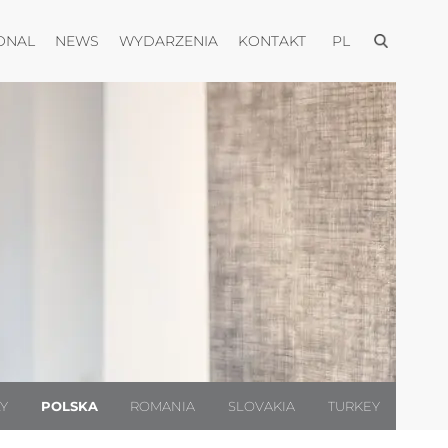
Otwórz men
Otwórz menu
Otwórz menu
Otwórz menu
Otwórz menu
ONAL
NEWS
WYDARZENIA
KONTAKT
PL
LY
POLSKA
ROMANIA
SLOVAKIA
TURKEY