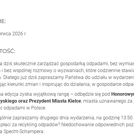
IE
:
rwca 2026 r.
TOŚĆ
:
 dziś skutecznie zarządzać gospodarką odpadami, bez wymian
 i bez wspólnej rozmowy o wyzwaniach, które codziennie stawi
. Dlatego już dziś zapraszamy Państwa do udziału w wydarzeniu
ąc kierunki zmian i inspirując do działania, w gospodarce odpa
a edycja zyska wyjątkową rangę – odbędzie się pod
Honorowy
yskiego oraz Prezydent Miasta Kielce
, miasta uznawanego za 
i odpadami w Polsce.
ólnie zapraszamy drugiego dnia wydarzenia, na godzinę 13:50
zapłaci za recykling odpadów? Niedochowanie odpowiednich poz
a Specht-Schampera.