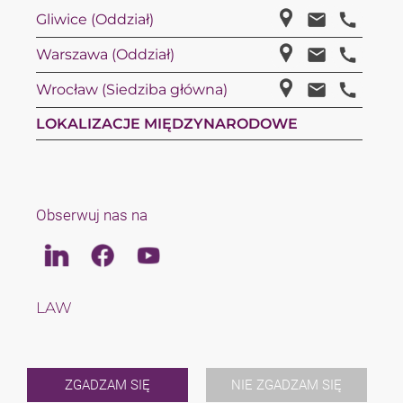
Gliwice (Oddział)
Warszawa (Oddział)
Wrocław (Siedziba główna)
LOKALIZACJE MIĘDZYNARODOWE
Obserwuj nas na
Linkedin
Facebook
Youtube
LAW
TAX
ZESPÓŁ
KARIERA
O NAS
ZGADZAM SIĘ
NIE ZGADZAM SIĘ
INTERNATIONAL