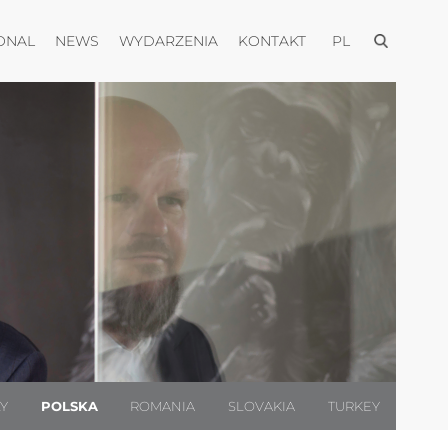
Otwórz men
Otwórz menu
Otwórz menu
Otwórz menu
Otwórz menu
ONAL
NEWS
WYDARZENIA
KONTAKT
PL
LY
POLSKA
ROMANIA
SLOVAKIA
TURKEY