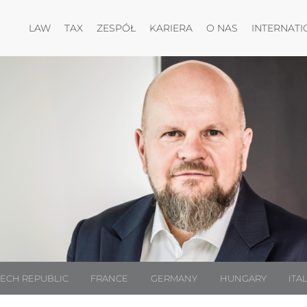
Otwórz menu
Otwórz menu
Otwórz menu
Otwórz menu
LAW
TAX
ZESPÓŁ
KARIERA
O NAS
INTERNATI
ECH REPUBLIC
FRANCE
GERMANY
HUNGARY
ITA