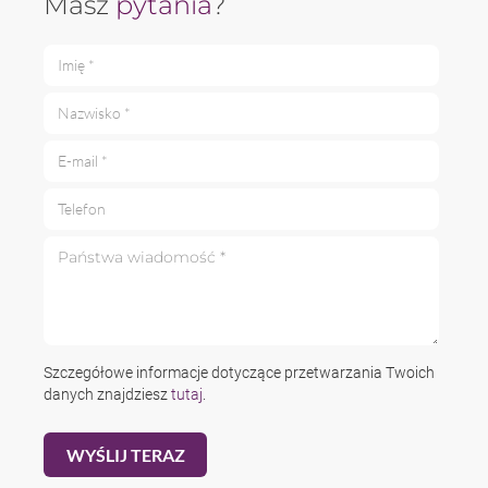
Masz
pytania
?
Imię *
Nazwisko *
E-mail *
Telefon
Państwa wiadomość *
Szczegółowe informacje dotyczące przetwarzania Twoich
danych znajdziesz
tutaj
.