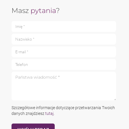
Masz
pytania
?
Imię *
Nazwisko *
E-mail *
Telefon
Państwa wiadomość *
Szczegółowe informacje dotyczące przetwarzania Twoich
danych znajdziesz
tutaj
.