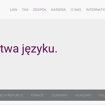
Otwórz menu
Otwórz menu
Otwórz menu
Otwórz menu
LAW
TAX
ZESPÓŁ
KARIERA
O NAS
INTERNATI
wa języku.
ECH REPUBLIC
FRANCE
GERMANY
HUNGARY
ITA