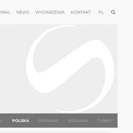
Otwórz men
Otwórz menu
Otwórz menu
Otwórz menu
Otwórz menu
ONAL
NEWS
WYDARZENIA
KONTAKT
PL
LY
POLSKA
ROMANIA
SLOVAKIA
TURKEY