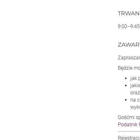
TRWAN
9:00–9:45
ZAWAR
Zapraszam
Będzie mo
jak
jaki
oraz
na c
wyk
Gośćmi s
Podatnik
Rejestrac