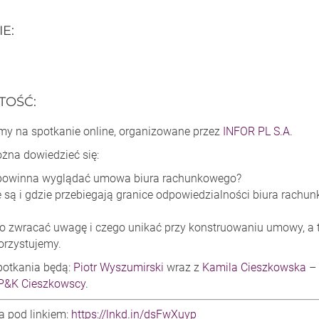
IE
:
TOŚĆ
:
y na spotkanie online, organizowane przez
INFOR PL S.A.
żna dowiedzieć się:
 powinna wyglądać umowa biura rachunkowego?
e są i gdzie przebiegają granice odpowiedzialności biura rachun
o zwracać uwagę i czego unikać przy konstruowaniu umowy, a ta
orzystujemy.
potkania będą:
Piotr Wyszumirski
wraz z
Kamila Cieszkowska
– 
 P&K Cieszkowscy
.
ja pod linkiem:
https://lnkd.in/dsFwXuyp