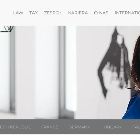
Otwórz menu
Otwórz menu
Otwórz menu
Otwórz menu
LAW
TAX
ZESPÓŁ
KARIERA
O NAS
INTERNATI
ECH REPUBLIC
FRANCE
GERMANY
HUNGARY
ITA