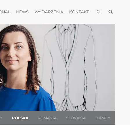
Otwórz men
Otwórz menu
Otwórz menu
Otwórz menu
Otwórz menu
ONAL
NEWS
WYDARZENIA
KONTAKT
PL
LY
POLSKA
ROMANIA
SLOVAKIA
TURKEY