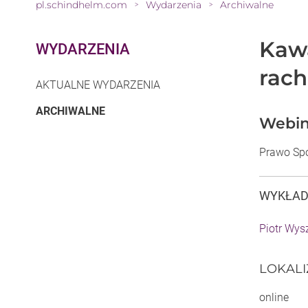
pl.schindhelm.com
Wydarzenia
Archiwalne
>
>
Kawa
WYDARZENIA
rac
AKTUALNE WYDARZENIA
(CURRENT)
ARCHIWALNE
Webina
Prawo Spó
WYKŁA
Piotr Wys
LOKAL
online