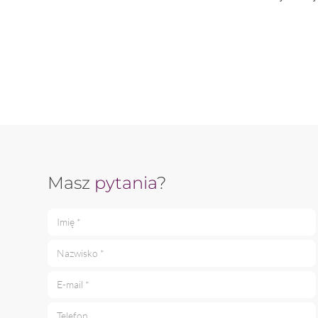
Masz
pytania
?
Imię *
Nazwisko *
E-mail *