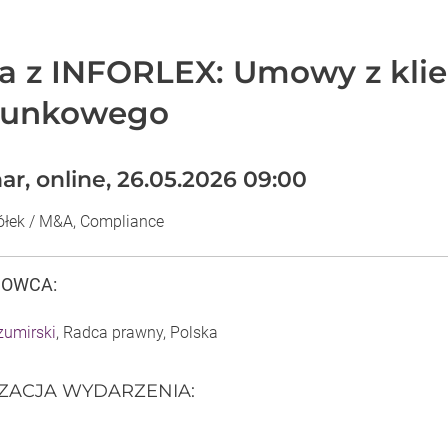
 z INFORLEX: Umowy z klie
hunkowego
r, online, 26.05.2026 09:00
łek / M&A, Compliance
DOWCA
:
zumirski
, Radca prawny, Polska
IZACJA WYDARZENIA
: