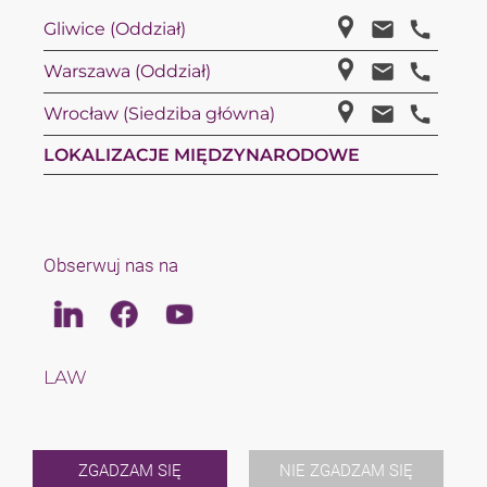
Gliwice (Oddział)
Warszawa (Oddział)
Wrocław (Siedziba główna)
LOKALIZACJE MIĘDZYNARODOWE
Obserwuj nas na
Linkedin
Facebook
Youtube
LAW
TAX
ZESPÓŁ
KARIERA
O NAS
ZGADZAM SIĘ
NIE ZGADZAM SIĘ