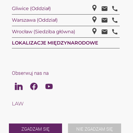
Gliwice (Oddział)
Warszawa (Oddział)
Wrocław (Siedziba główna)
LOKALIZACJE MIĘDZYNARODOWE
Obserwuj nas na
Linkedin
Facebook
Youtube
LAW
TAX
ZESPÓŁ
KARIERA
O NAS
ZGADZAM SIĘ
NIE ZGADZAM SIĘ