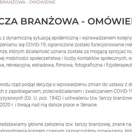
 BRANŻOWA - OMÓWIENIE
CZA BRANŻOWA - OMÓWIE
 z dynamiczną sytuacją epidemiczną i wprowadzeniem kolejny
rzenianiu się COVID-19, ograniczone zostało funkcjonowanie nie
anże, których działalność uznana została za mogącą sprzyjać r
ej mobilności społeczeństwa i liczby kontaktów społecznych, w
, rekreacyjna, estradowa, filmowa, fotograficzna i fizjoterapeu
wodu rząd podjął decyzję o wprowadzeniu zmian do ustawy z d
h z zapobieganiem, przeciwdziałaniem i zwalczaniem COVID-1
kryzysowych (Dz. U. poz. 1842) i uchwaleniu tzw. tarczy branżow
2020 r. i trwają nad nią dalsze prace w Senacie.
zedstawiamy główne założenia tzw. tarczy branżowej, znane na
dogodnienia kolorem czarnym zaznaczyliśmy rozwiązania, które