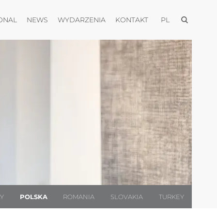
Otwórz men
Otwórz menu
Otwórz menu
Otwórz menu
Otwórz menu
ONAL
NEWS
WYDARZENIA
KONTAKT
PL
LY
POLSKA
ROMANIA
SLOVAKIA
TURKEY