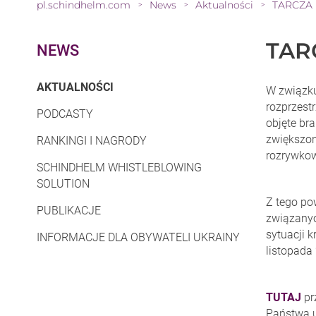
pl.schindhelm.com
News
Aktualności
TARCZA
>
>
>
TAR
NEWS
(CURRENT)
AKTUALNOŚCI
W związku
rozprzest
PODCASTY
objęte br
zwiększon
RANKINGI I NAGRODY
rozrywkowa
SCHINDHELM WHISTLEBLOWING
SOLUTION
Z tego po
PUBLIKACJE
związanyc
sytuacji 
INFORMACJE DLA OBYWATELI UKRAINY
listopada 
TUTAJ
pr
Państwa u