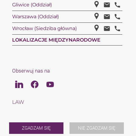
Gliwice (Oddział)
Warszawa (Oddział)
Wrocław (Siedziba główna)
LOKALIZACJE MIĘDZYNARODOWE
Obserwuj nas na
Linkedin
Facebook
Youtube
LAW
TAX
ZESPÓŁ
KARIERA
O NAS
ZGADZAM SIĘ
NIE ZGADZAM SIĘ
INTERNATIONAL