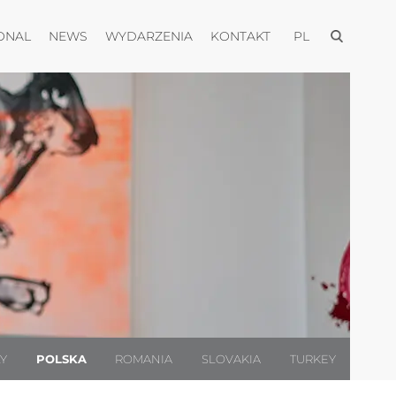
Otwórz men
Otwórz menu
Otwórz menu
Otwórz menu
Otwórz menu
ONAL
NEWS
WYDARZENIA
KONTAKT
PL
LY
POLSKA
ROMANIA
SLOVAKIA
TURKEY