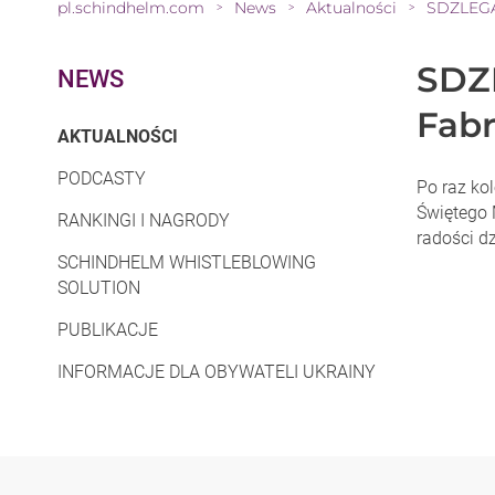
pl.schindhelm.com
News
Aktualności
SDZLEGAL
>
>
>
SDZ
NEWS
Fabr
(CURRENT)
AKTUALNOŚCI
PODCASTY
Po raz ko
Świętego M
RANKINGI I NAGRODY
radości dz
SCHINDHELM WHISTLEBLOWING
SOLUTION
PUBLIKACJE
INFORMACJE DLA OBYWATELI UKRAINY