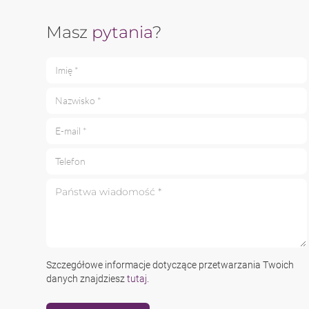
Masz
pytania
?
Imię *
Nazwisko *
E-mail *
Telefon
Państwa wiadomość *
Szczegółowe informacje dotyczące przetwarzania Twoich
danych znajdziesz
tutaj
.