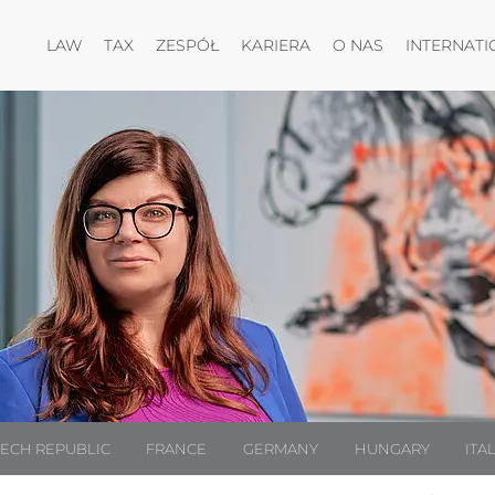
Otwórz menu
Otwórz menu
Otwórz menu
Otwórz menu
LAW
TAX
ZESPÓŁ
KARIERA
O NAS
INTERNATI
ECH REPUBLIC
FRANCE
GERMANY
HUNGARY
ITA