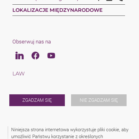
LOKALIZACJE MIĘDZYNARODOWE
Obserwuj nas na
Linkedin
Facebook
Youtube
LAW
TAX
ZESPÓŁ
KARIERA
O NAS
ZGADZAM SIĘ
NIE ZGADZAM SIĘ
INTERNATIONAL
NEWS
WYDARZENIA
KONTAKT
Niniejsza strona internetowa wykorzystuje pliki cookie, aby
umożliwić Państwu korzystanie z określonych