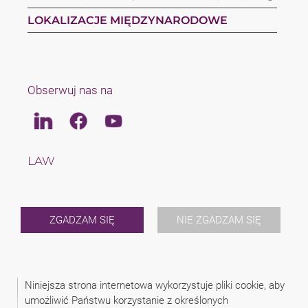
LOKALIZACJE MIĘDZYNARODOWE
Obserwuj nas na
Linkedin
Facebook
Youtube
LAW
TAX
ZESPÓŁ
KARIERA
O NAS
ZGADZAM SIĘ
NIE ZGADZAM SIĘ
INTERNATIONAL
NEWS
WYDARZENIA
KONTAKT
Niniejsza strona internetowa wykorzystuje pliki cookie, aby
umożliwić Państwu korzystanie z określonych