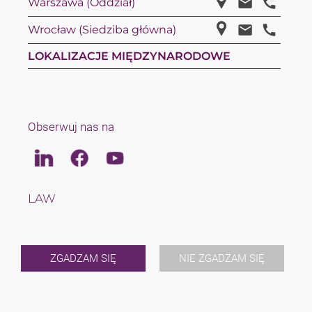
Warszawa (Oddział)
Wrocław (Siedziba główna)
LOKALIZACJE MIĘDZYNARODOWE
Obserwuj nas na
Linkedin
Facebook
Youtube
LAW
TAX
ZESPÓŁ
KARIERA
O NAS
ZGADZAM SIĘ
NIE ZGADZAM SIĘ
INTERNATIONAL
NEWS
WYDARZENIA