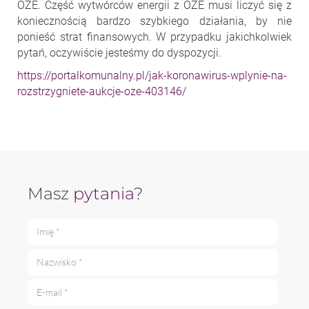
OZE. Część wytwórców energii z OZE musi liczyć się z
koniecznością bardzo szybkiego działania, by nie
ponieść strat finansowych. W przypadku jakichkolwiek
pytań, oczywiście jesteśmy do dyspozycji.
https://portalkomunalny.pl/jak-koronawirus-wplynie-na-
rozstrzygniete-aukcje-oze-403146/
Masz
pytania
?
Imię *
Nazwisko *
E-mail *