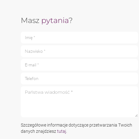
Masz
pytania
?
Imię *
Nazwisko *
E-mail *
Telefon
Państwa wiadomość *
Szczegółowe informacje dotyczące przetwarzania Twoich
danych znajdziesz
tutaj
.