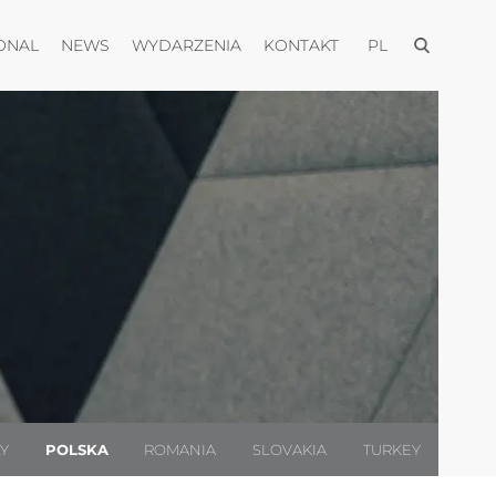
Otwórz men
Otwórz menu
Otwórz menu
Otwórz menu
Otwórz menu
ONAL
NEWS
WYDARZENIA
KONTAKT
PL
LY
POLSKA
ROMANIA
SLOVAKIA
TURKEY