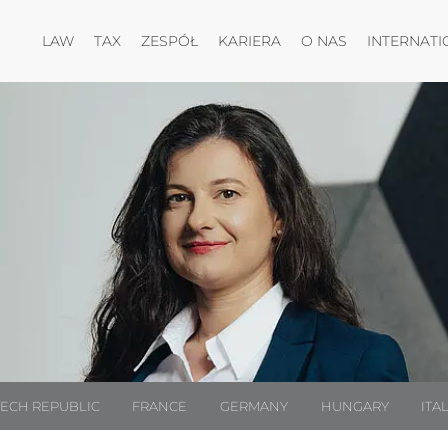
Otwórz menu
Otwórz menu
Otwórz menu
Otwórz menu
LAW
TAX
ZESPÓŁ
KARIERA
O NAS
INTERNATI
ECH REPUBLIC
FRANCE
GERMANY
HUNGARY
ITA