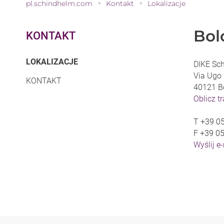
pl.schindhelm.com
Kontakt
Lokalizacje
>
>
Bol
KONTAKT
(CURRENT)
LOKALIZACJE
DIKE Sc
Via Ugo 
KONTAKT
40121 B
Oblicz t
T
+39 0
F
+39 0
Wyślij e