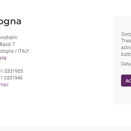
ogna
Goog
hindhelm
Thes
Bassi 7
activ
ologna /
ITALY
butt
rasę
Data
51 0331955
51 0331946
A
-mail