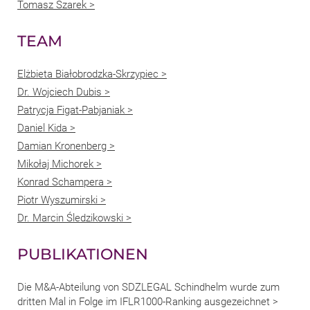
Tomasz Szarek >
TEAM
Elżbieta Białobrodzka-Skrzypiec >
Dr. Wojciech Dubis >
Patrycja Figat-Pabjaniak >
Daniel Kida >
Damian Kronenberg >
Mikołaj Michorek >
Konrad Schampera >
Piotr Wyszumirski >
Dr. Marcin Śledzikowski >
PUBLIKATIONEN
Die M&A-Abteilung von SDZLEGAL Schindhelm wurde zum
dritten Mal in Folge im IFLR1000-Ranking ausgezeichnet >