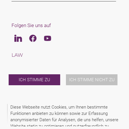
Folgen Sie uns auf
Linkedin
Facebook
Youtube
LAW
TAX
TEAM
KARRIERE
ÜBER UNS
ICH STIMME ZU
ICH STIMME NICHT ZU
INTERNATIONAL
NEWS & JUSFUL
VERANSTALTUNGEN
KONTAKT
Diese Webseite nutzt Cookies, um Ihnen bestimmte
Funktionen anbieten zu können sowie zur Erfassung
anonymisierter Daten für Analysen, die uns helfen, unsere
2026 (C) KANCELARIA PRAWNA SCHAMPERA, DUBIS, ZAJĄC I
WSPÓLNICY SP. J.
Website stetig zu optimieren und nutzerfreundlich zu