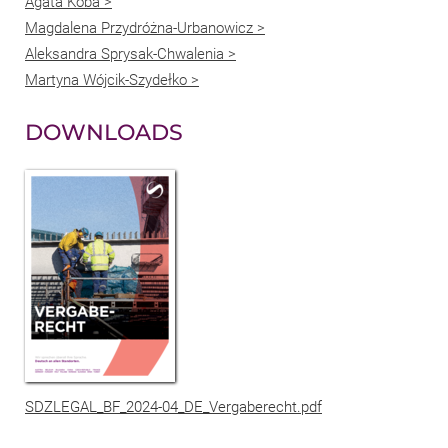
Agata Koba >
Magdalena Przydróżna-Urbanowicz >
Aleksandra Sprysak-Chwalenia >
Martyna Wójcik-Szydełko >
DOWNLOADS
SDZLEGAL_BF_2024-04_DE_Vergaberecht.pdf