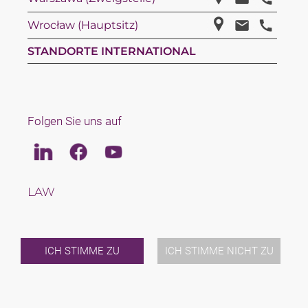
Wrocław (Hauptsitz)
STANDORTE INTERNATIONAL
Folgen Sie uns auf
Linkedin
Facebook
Youtube
LAW
TAX
TEAM
KARRIERE
ÜBER UNS
ICH STIMME ZU
ICH STIMME NICHT ZU
INTERNATIONAL
NEWS & JUSFUL
VERANSTALTUNGEN
KONTAKT