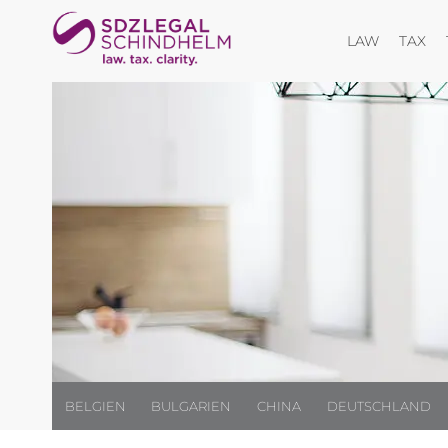
Menü öff
Me
LAW
TAX
BELGIEN
BULGARIEN
CHINA
DEUTSCHLAND