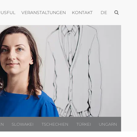
Menü öffnen
n
Menü öffnen
Menü öffnen
Menü öffnen
JUSFUL
VERANSTALTUNGEN
KONTAKT
DE
EN
SLOWAKEI
TSCHECHIEN
TÜRKEI
UNGARN