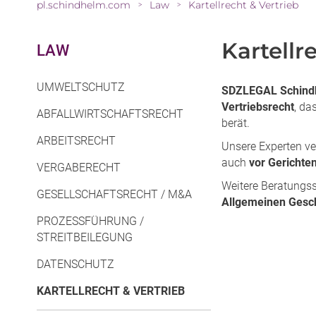
pl.schindhelm.com
Law
Kartellrecht & Vertrieb
>
>
Kartellr
LAW
UMWELTSCHUTZ
SDZLEGAL Schind
Vertriebsrecht
, d
ABFALLWIRTSCHAFTSRECHT
berät.
ARBEITSRECHT
Unsere Experten v
auch
vor Gerichte
VERGABERECHT
Weitere Beratung
GESELLSCHAFTSRECHT / M&A
Allgemeinen Gesc
PROZESSFÜHRUNG /
STREITBEILEGUNG
DATENSCHUTZ
KARTELLRECHT & VERTRIEB