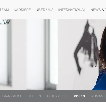
nen
nü öffnen
Menü öffnen
Menü öffnen
Menü öffne
TEAM
KARRIERE
ÜBER UNS
INTERNATIONAL
NEWS & 
FRANKREICH
ITALIEN
ÖSTERREICH
POLEN
RUMÄNI