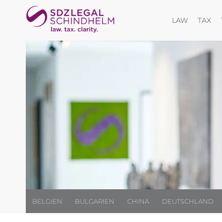
Menü öff
Me
LAW
TAX
BELGIEN
BULGARIEN
CHINA
DEUTSCHLAND