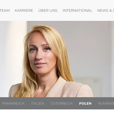
nen
nü öffnen
Menü öffnen
Menü öffnen
Menü öffne
TEAM
KARRIERE
ÜBER UNS
INTERNATIONAL
NEWS & 
FRANKREICH
ITALIEN
ÖSTERREICH
POLEN
RUMÄNI