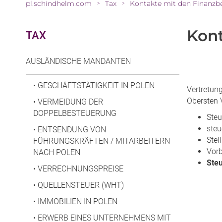
pl.schindhelm.com
Tax
Kontakte mit den Finanzb
>
>
Kont
TAX
AUSLÄNDISCHE MANDANTEN
•
GESCHÄFTSTÄTIGKEIT IN POLEN
Vertretun
Obersten 
•
VERMEIDUNG DER
DOPPELBESTEUERUNG
Steu
steu
•
ENTSENDUNG VON
Ste
FÜHRUNGSKRÄFTEN / MITARBEITERN
Vorb
NACH POLEN
Steu
•
VERRECHNUNGSPREISE
•
QUELLENSTEUER (WHT)
•
IMMOBILIEN IN POLEN
•
ERWERB EINES UNTERNEHMENS MIT