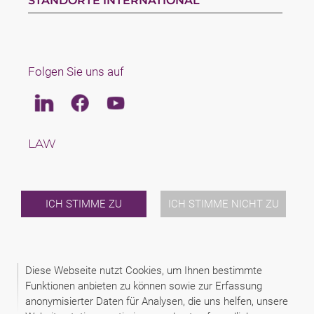
STANDORTE INTERNATIONAL
Folgen Sie uns auf
Linkedin
Facebook
Youtube
LAW
TAX
TEAM
KARRIERE
ÜBER UNS
ICH STIMME ZU
ICH STIMME NICHT ZU
INTERNATIONAL
NEWS & JUSFUL
VERANSTALTUNGEN
KONTAKT
Diese Webseite nutzt Cookies, um Ihnen bestimmte
Funktionen anbieten zu können sowie zur Erfassung
anonymisierter Daten für Analysen, die uns helfen, unsere
2026 (C) KANCELARIA PRAWNA SCHAMPERA, DUBIS, ZAJĄC I