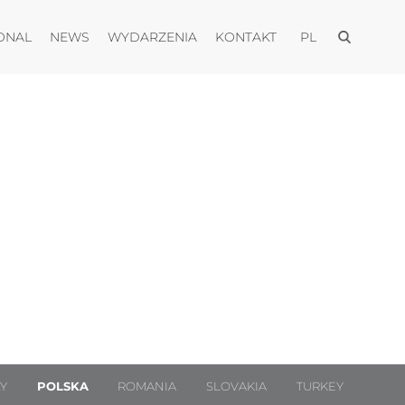
Otwórz men
Otwórz menu
Otwórz menu
Otwórz menu
Otwórz menu
ONAL
NEWS
WYDARZENIA
KONTAKT
PL
LY
POLSKA
ROMANIA
SLOVAKIA
TURKEY