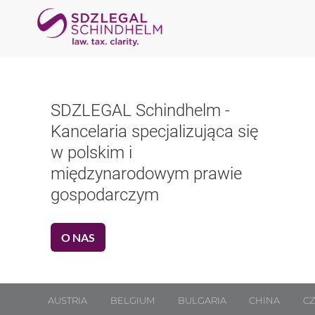
E-platforma dla sygnalistów
Zgłaszanie naruszeń pod
prawną ochroną
AUSTRIA
BELGIUM
BULGARIA
CHINA
CZ