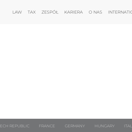
Otwórz menu
Otwórz menu
Otwórz menu
Otwórz menu
LAW
TAX
ZESPÓŁ
KARIERA
O NAS
INTERNATI
ECH REPUBLIC
FRANCE
GERMANY
HUNGARY
ITA